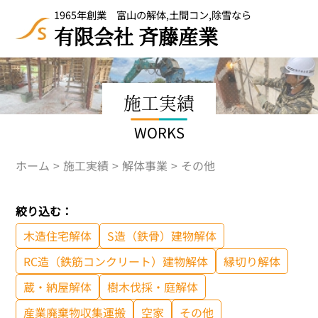
1965年創業 富山の解体,土間コン,除雪なら
有限会社 斉藤産業
施工実績
WORKS
ホーム
施工実績
解体事業
その他
絞り込む：
木造住宅解体
S造（鉄骨）建物解体
RC造（鉄筋コンクリート）建物解体
縁切り解体
蔵・納屋解体
樹木伐採・庭解体
産業廃棄物収集運搬
空家
その他