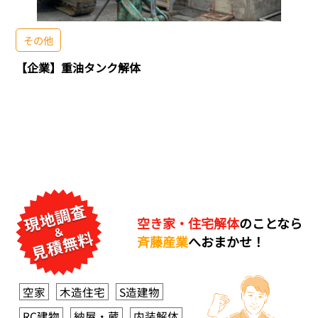
その他
【企業】重油タンク解体
空き家・住宅解体
のことなら
斉藤産業
へおまかせ！
空家
木造住宅
S造建物
RC建物
納屋・蔵
内装解体