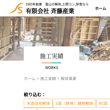
1965年創業 富山の解体,土間コン,除雪なら
ホーム
有限会社 斉藤産業
施工実績
WORKS
ホーム
施工実績
解体事業
絞り込む：
木造住宅解体
S造（鉄骨）建物解体
RC造