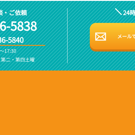
談・ご依頼
24
6-5838
メール
36-5840
～17:30
と第二・第四土曜