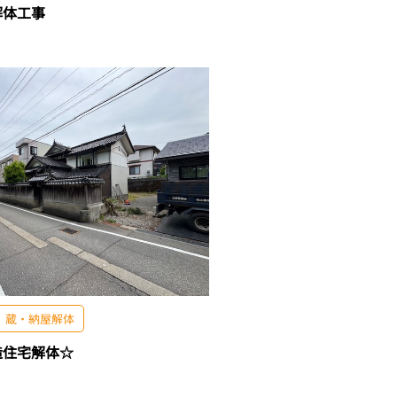
解体工事
蔵・納屋解体
造住宅解体☆