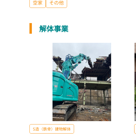
空家
その他
解体事業
S造（鉄骨）建物解体