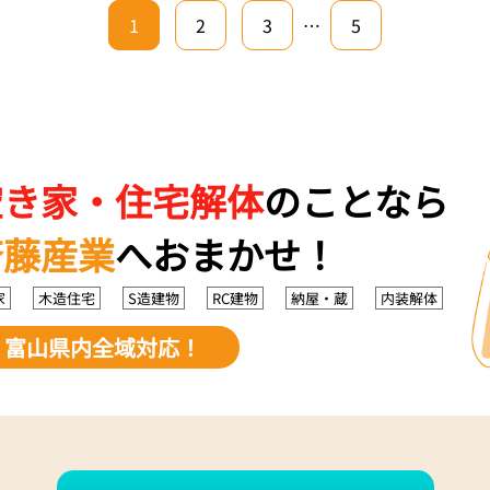
1
2
3
…
5
空き家・住宅解体
のことなら
斉藤産業
へおまかせ！
家
木造住宅
S造建物
RC建物
納屋・蔵
内装解体
富山県内全域対応！