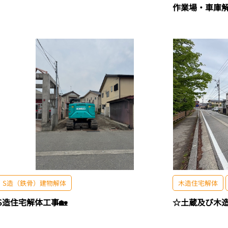
作業場・車庫
S造（鉄骨）建物解体
木造住宅解体
S造住宅解体工事🏡
☆土蔵及び木